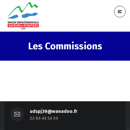
Les Commissions
udspj39@wanadoo.fr
03 84 44 54 94