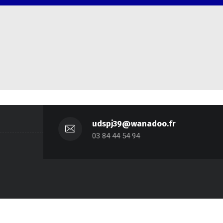
udspj39@wanadoo.fr
03 84 44 54 94