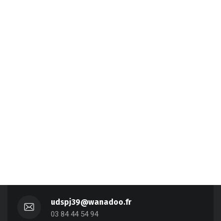
udspj39@wanadoo.fr
03 84 44 54 94